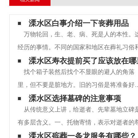
溧水区白事介绍一下丧葬用品
万物轮回，生、老、病、死是人的本性。
经历的事情。不同的国家和地区在葬礼习俗
不同。然而，人们死后须被埋葬。随着科学
溧水区寿衣提前买了应该放在哪
找个箱子装然后找个不显眼的避人的角落
们不再迷信，而是相信科学。然而，一些丧
里，但不要是脏地方。旧的习俗是将准备好
寿衣放入寿材里面保管。现在不用棺材了，
溧水区选择墓碑的注意事项
从传统意义上讲，给逝者、先辈墓地立碑
以将提前准备好的寿衣包在一个包袱里，放
有多层含义。一、托物寄情，表示对逝者的
柜子顶上。因为放在低处容易受潮发霉，等
二、彰显孝道及家风，增强家族的凝聚力和
溧水区殡葬一条龙服务有哪些？
要用