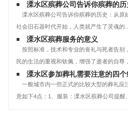
有风吹草动，丧事也是中国人比较重视的，
溧水区殡葬公司告诉你殡葬的历
溧水区殡葬公司告诉你殡葬的历史：从原
此，对于某些丧事的忌讳和殡葬业的现状，
社会旧石器时代开始，人类就产生了灵魂的
参阅溧水区白事一条龙公司讲解内容。溧水
念。 原始人认为无论人死或灵魂不死，都可
溧水区殡葬服务的意义
白事一
按照标准，技术和专业的丧礼与死者告别
介入活人的人事、祸福。 由于这种灵魂不死
民的生活的重视和钦佩，增强了逝者的自尊
念的制约和各国各民族文化传统、宗教信仰
价值。老师们反复强调“ 殡葬服务事无大小”
溧水区参加葬礼需要注意的四个
一般城市内一些正式的比较大型的葬礼应
的，标准的和系统的礼仪规范不仅可以塑造
意如下4点：1、服装：溧水区殡葬公司提醒
女均应穿黑色或蓝色等深色的服装，男士可
穿白衬衣或暗色调的衬衣，女士不应涂口红