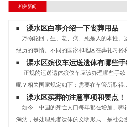
相关新闻
溧水区白事介绍一下丧葬用品
万物轮回，生、老、病、死是人的本性。
经历的事情。不同的国家和地区在葬礼习俗
不同。然而，人们死后须被埋葬。随着科学
溧水区殡仪车运送遗体有哪些手
正规的运送遗体殡仪车应该办理哪些手续
们不再迷信，而是相信科学。然而，一些丧
呢？相关国家规定如下：需要在车管所取得
质，详情去当地车管所进一步咨询。根据国
溧水区殡葬的注意事项和要点！
如今，中国的死亡人口每年都在增加。葬
院《殡葬管理条例》第八条、第十三条一款
淘汰，是处理死者遗体的文明形式，是社会
第十六条规定。 &n