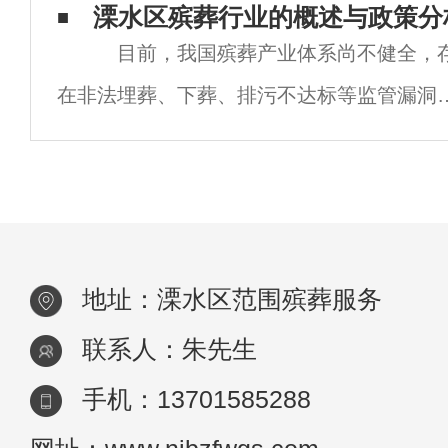
文化传统的一部分。溧水区殡葬需要做什么
溧水区殡葬行业的概述与政策分
目前，我国殡葬产业体系尚不健全，
什么？我希望它能帮助你。出具《死亡医学
在非法埋葬、下葬、排污不达标等监管漏洞
因此，在我国引領产业高质量发展的过程中
加强殡葬产业监管体系，促进殡葬产业绿色
碳转型势在必行。 此前有媒体报道称，2
地址：溧水区范围殡葬服务
联系人：朱先生
手机：13701585288