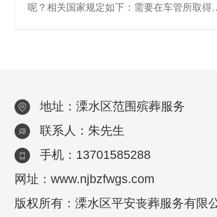
呢？相关国家规定如下：需要在车管所取得
寄存自己家里。在家寄存，要考虑
质，详情去当地车管所进一步咨询。根据国
院《殡葬管理条例》第八条、第十三条一款
第十六条规定。 &n
地址：溧水区范围殡葬服务
联系人：朱先生
手机：13701585288
网址：www.njbzfwgs.com
版权所有：溧水区平安丧葬服务有限