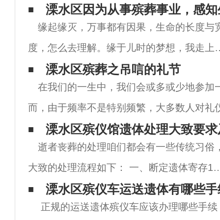
溧水区因为从事殡葬事业，感知
缘起缘灭，万事都有因果，生命的长度与
度，怎么去理解。缘于儿时的梦想，我走上
讲台，与天真的孩童为伍，感染着他们的欢
溧水区殡葬之吊唁的礼节
在我们的一生中，我们会或多或少地参加
乐，心情也自然阳光；后来因生活所需，我
而，由于频率不是特别频繁，大多数人对礼
择了殡葬服务这个从事“终点关怀”的特殊职
别的理解。对于死者来说，葬礼是生命中蕞
溧水区殡仪馆遗体处理大致要求
业，
逝者丧葬的处理咱们都会有一些传统习俗
仪式。因此，在参加葬礼时，我们须遵守相
大致的处理流程如下： 一、断定遗体寄存1
寄存殡仪馆。决定在殡仪馆寄存后，当即拨
溧水区殡仪车运送遗体有哪些手
正规的运送遗体殡仪车应该办理哪些手续
殡仪馆电话，告诉殡仪馆接运遗体即可。2、