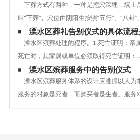
下葬方式有两种，一种是挖穴深埋，填土
明史中的一部分，它涵盖了儒家、道家、佛
叫“下葬”。穴位由阴阳生按照“五行”、“八卦”、
象”的方位派人刨好坟坑，内铺黄缎子，安放
溧水区葬礼告别仪式的具体流程
溧水区殡葬处理的程序。1.死亡证明：亲
福寿果，四角各置一钱，撒五谷杂粮，其中
死亡时，其家属或单位必须取得死亡证明：
常死亡的，由医疗卫生机构出具死亡证明；
溧水区殡葬服务中的告别仪式
溧水区殡葬服务体系的设计应遵循以人为
常死亡的，由区、县以上公安机关出具死亡
服务的对象是死者，而购买者是生者。服务
明。2.账户：受害者家属凭死亡证到派出所
分离是殡葬服务的典型特征。也可以说殡葬
服务，间接为生者服务。但是，购买服务的